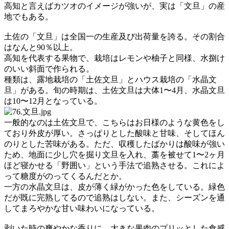
高知と言えばカツオのイメージが強いが、実は「文旦」の産
地でもある。
土佐の「文旦」は全国一の生産及び出荷量を誇る。その割合
はなんと90％以上。
高知を代表する果物で、栽培はレモンや柚子と同様、水捌け
のいい斜面で作られる。
種類は、露地栽培の「土佐文旦」とハウス栽培の「水晶文
旦」がある。旬の時期は、土佐文旦は大体1〜4月、水晶文旦
は10〜12月となっている。
一般的なのは土佐文旦で、こちらはお日様のような黄色をし
ており外皮が厚い。さっぱりとした酸味と甘味、そしてほん
のりとした苦味がある。ただ、収穫したばかりは酸味が強い
ため、地面に少し穴を掘り文旦を入れ、藁を被せて1〜2ヶ月
ほど寝かせる「野囲い」という手法で追熟させる。これによ
って糖度がのってくるんだとか。
一方の水晶文旦は、皮が薄く緑がかった色をしている。緑色
だが既に完熟してるので追熟はしない。また、シーズンを通
してまろやかな甘い味わいになっている。
剥いた時の爽やかな香りに、大きな果肉のプリッとした食感