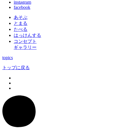
instagram
facebook
あそぶ
とまる
たべる
はっけんする
コンセプト
ギャラリー
topics
トップに戻る